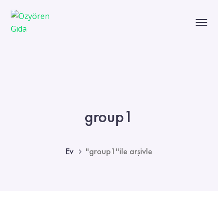
group1
Ev
"group1"ile arşivle