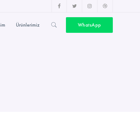
Facebook
Twitter
Instagram
Top
Profil
Profil
Profil
sürme
şim
Ürünlerimiz
WhatsApp
Profil