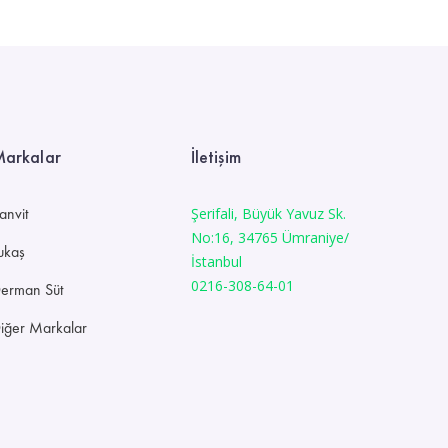
arkalar
İletişim
anvit
Şerifali, Büyük Yavuz Sk.
No:16, 34765 Ümraniye/
ukaş
İstanbul
0216-308-64-01
erman Süt
iğer Markalar