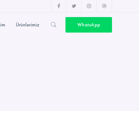
Facebook
Twitter
Instagram
Top
Profil
Profil
Profil
sürme
şim
Ürünlerimiz
WhatsApp
Profil