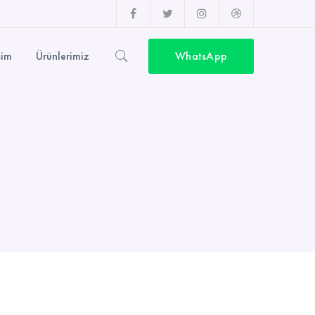
Facebook
Twitter
Instagram
Top
Profil
Profil
Profil
sürme
şim
Ürünlerimiz
WhatsApp
Profil