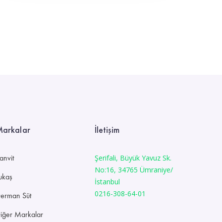
arkalar
İletişim
anvit
Şerifali, Büyük Yavuz Sk.
No:16, 34765 Ümraniye/
ukaş
İstanbul
0216-308-64-01
erman Süt
iğer Markalar